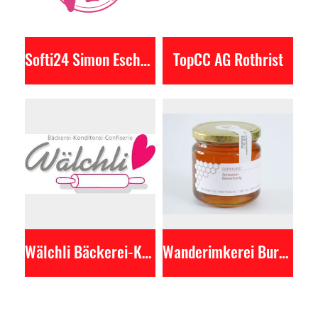
Softi24 Simon Eschbach
TopCC AG Rothrist
Wälchli Bäckerei-Konditorei-Confiserie GmbH
Wanderimkerei Burkhard