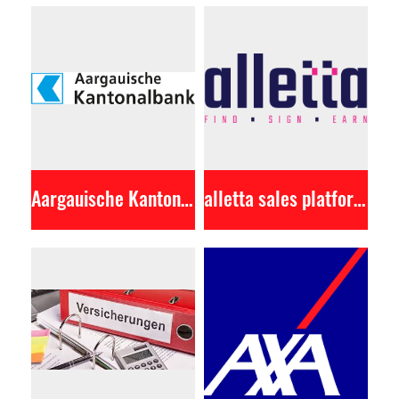
Aargauische Kantonalbank
alletta sales platform ag