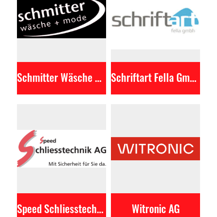
Schmitter Wäsche & Mode AG
Schriftart Fella GmbH
Speed Schliesstechnik AG
Witronic AG