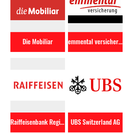
Die Mobiliar
emmental versicherung
Raiffeisenbank Region Zofingen
UBS Switzerland AG