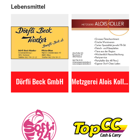
Lebensmittel
Dörfli Beck GmbH
Metzgerei Alois Koller AG