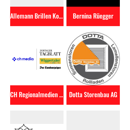
Allemann Brillen Kontaktlinsen AG
Bernina Rüegger
CH Regionalmedien AG
Dotta Storenbau AG