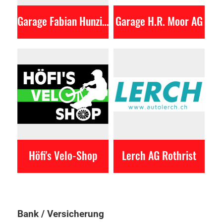
Garage Fabian Hunziker GmbH
Garage H.R. Moor AG
Höfi's Velo-Shop
Lerch AG Rothrist
Bank / Versicherung