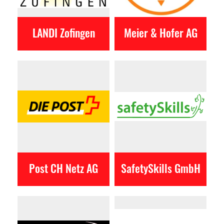
LANDI Zofingen
Meier & Hofer AG
Post CH Netz AG
SafetySkills GmbH