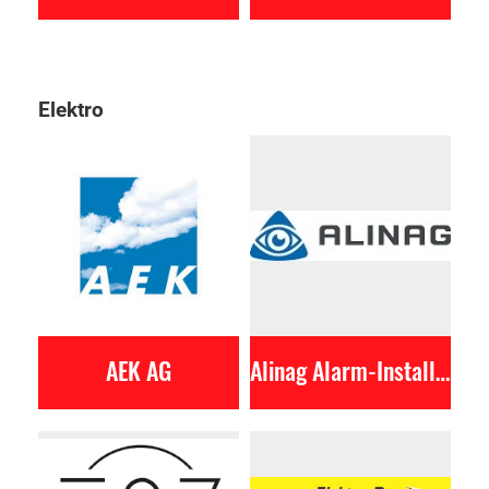
Elektro
AEK AG
Alinag Alarm-Installations AG